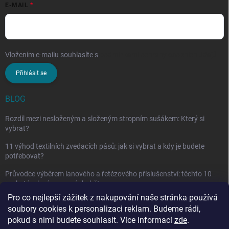
E-MAIL
Vložením e-mailu souhlasíte s
podmínkami ochrany osobních údajů
Přihlásit se
BLOG
Rozdíl mezi nesloženým a složeným stropním sušákem: Který si
vybrat?
11 výhod textilních zvedacích pásů: jak si vybrat a kdy je budete
potřebovat?
Průvodce výběrem lanového a řetězového příslušenství: těchto 10
vychytávek vám nesmí chybět
Pro co nejlepší zážitek z nakupování naše stránka používá
soubory cookies k personalizaci reklam. Budeme rádi,
pokud s nimi budete souhlasit. Více informací
zde
.