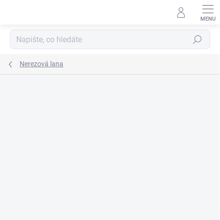
Přejít
na
obsah
Hledat
Nerezová lana