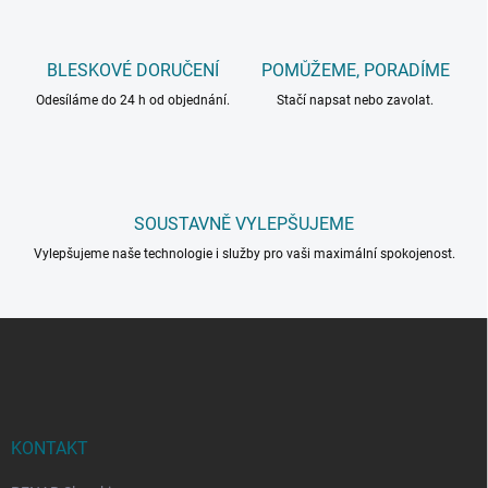
BLESKOVÉ DORUČENÍ
POMŮŽEME, PORADÍME
Odesíláme do 24 h od objednání.
Stačí napsat nebo zavolat.
SOUSTAVNĚ VYLEPŠUJEME
Vylepšujeme naše technologie i služby pro vaši maximální spokojenost.
Z
á
p
a
t
í
KONTAKT