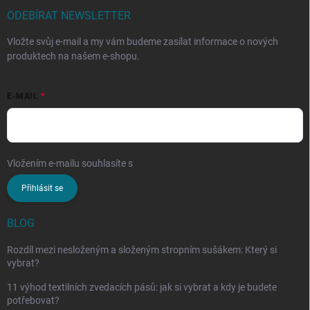
ODEBÍRAT NEWSLETTER
Vložte svůj e-mail a my vám budeme zasílat informace o nových
produktech na našem e-shopu.
E-MAIL
Vložením e-mailu souhlasíte s
podmínkami ochrany osobních údajů
Přihlásit se
BLOG
Rozdíl mezi nesloženým a složeným stropním sušákem: Který si
vybrat?
11 výhod textilních zvedacích pásů: jak si vybrat a kdy je budete
potřebovat?