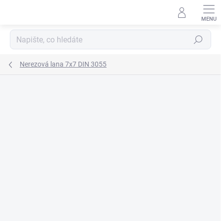
Přejít
na
obsah
Hledat
Nerezová lana 7x7 DIN 3055