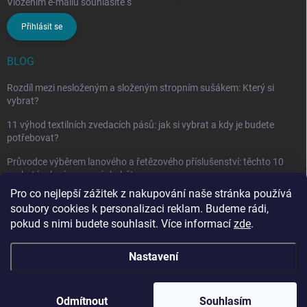
Vložením e-mailu souhlasíte s
podmínkami ochrany osobních údajů
Přihlásit se
BLOG
Rozdíl mezi nesloženým a složeným stropním sušákem: Který si
vybrat?
11 výhod textilních zvedacích pásů: jak si vybrat a kdy je budete
potřebovat?
Průvodce výběrem lanového a řetězového příslušenství: těchto 10
vychytávek vám nesmí chybět
Pro co nejlepší zážitek z nakupování naše stránka používá
soubory cookies k personalizaci reklam. Budeme rádi,
pokud s nimi budete souhlasit. Více informací
zde
.
Nastavení
Copyright 2026
penarcz.cz
. Všechna práva vyhrazena.
Upravit nastavení
cookies
Odmítnout
Souhlasím