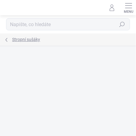
Přejít
na
obsah
Hledat
Stropní sušáky