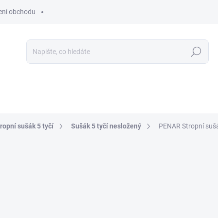
ní obchodu
Hledat
ropní sušák 5 tyčí
Sušák 5 tyčí nesložený
PENAR Stropní sušá