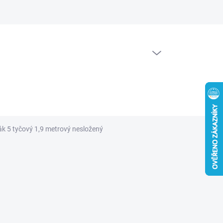
PRÁZDNÝ KOŠÍK
NÁKUPNÍ
KOŠÍK
k 5 tyčový 1,9 metrový nesložený