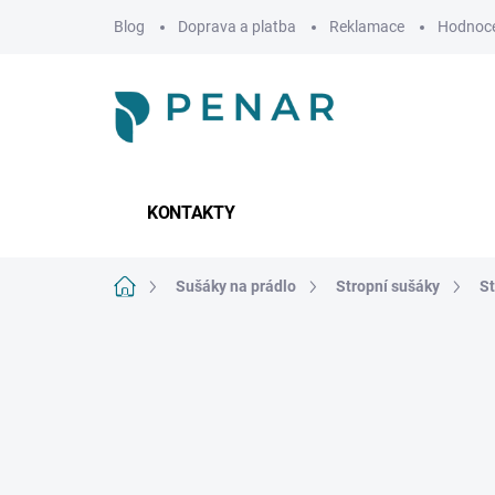
Přejít
Blog
Doprava a platba
Reklamace
Hodnoce
na
obsah
KONTAKTY
Domů
Sušáky na prádlo
Stropní sušáky
St