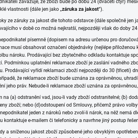
odnikateli zavazuje, že zboží bude po dobu 24 (dvaceti čtyř) měsí
lé vlastnosti (dále jen jako „
záruka za jakost
“).
y ze záruky za jakost dle tohoto odstavce (dále společně jen j
vajícího v době co možná nejkratší, nejpozději však do doby 24 
i nepodnikatel písemně (dopisem na adresu určenou pro doručov
mace musí obsahovat označení objednávky (nejlépe přiloženou kop
olbu nároku. Prodávající bez zbytečného odkladu kontaktuje spo
ží. Podmínkou uplatnění reklamace zboží je zaslání vadného zb
 Prodávající vyřídí reklamaci zboží nejpozději do 30 (třiceti) d
řípadě, že reklamace zboží bude uznána za oprávněnou, uhradí Pr
ní jeho práv. Nebude-li reklamace zboží uznána za oprávněnou,
a (a) odstranění vad, jsou-li vady zboží odstranitelné; (b) dodán
ceny zboží; nebo (d)odstoupení od Smlouvy, přičemž právo volby n
či nepodnikatel jeden z nároků nebo zvolí-li nárok, na něž nemá d
u kontaktuje e-mailem či telefonicky a navrhne jiný postup řeše
ady a sníženou jakost zboží způsobené jeho obvyklým opotřeb