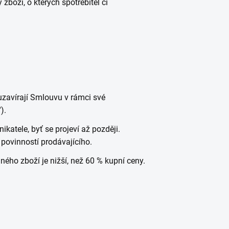
boží, o kterých spotřebitel či
í uzavírají Smlouvu v rámci své
“).
katele, byť se projeví až později.
 povinností prodávajícího.
ho zboží je nižší, než 60 % kupní ceny.