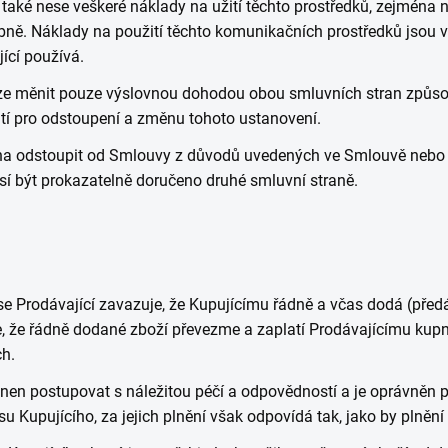
 také nese veškeré náklady na užití těchto prostředků, zejména 
bně. Náklady na použití těchto komunikačních prostředků jsou v 
ící používá.
lze měnit pouze výslovnou dohodou obou smluvních stran způs
tí pro odstoupení a změnu tohoto ustanovení.
ěna odstoupit od Smlouvy z důvodů uvedených ve Smlouvě nebo 
sí být prokazatelně doručeno druhé smluvní straně.
e Prodávající zavazuje, že Kupujícímu řádně a včas dodá (pře
je, že řádně dodané zboží převezme a zaplatí Prodávajícímu kup
ch.
inen postupovat s náležitou péčí a odpovědností a je oprávněn 
su Kupujícího, za jejich plnění však odpovídá tak, jako by plněn