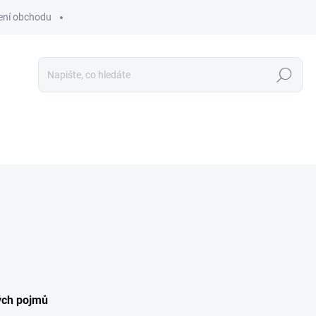
ní obchodu
Hledat
rých pojmů