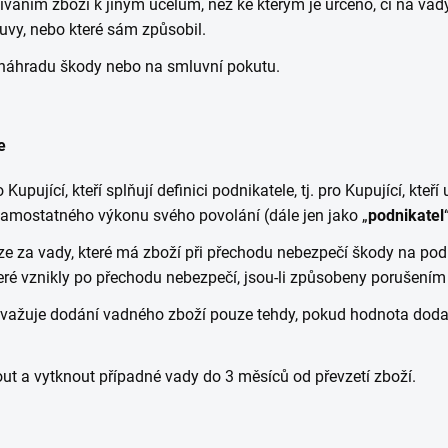
áním zboží k jiným účelům, než ke kterým je určeno, či na vady z
uvy, nebo které sám způsobil.
náhradu škody nebo na smluvní pokutu.
e
Kupující, kteří splňují definici podnikatele, tj. pro Kupující, kteř
samostatného výkonu svého povolání (dále jen jako „
podnikatel
e za vady, které má zboží při přechodu nebezpečí škody na podni
eré vznikly po přechodu nebezpečí, jsou-li způsobeny porušením
važuje dodání vadného zboží pouze tehdy, pokud hodnota dodané
out a vytknout případné vady do 3 měsíců od převzetí zboží.