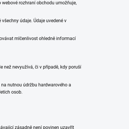
 to webové rozhraní obchodu umožňuje,
vě všechny údaje. Údaje uvedené v
ovávat mlčenlivost ohledně informací
le než nevyužívá, či v případě, kdy poruší
em na nutnou údržbu hardwarového a
etích osob.
ávající zásadně není povinen uzavřít