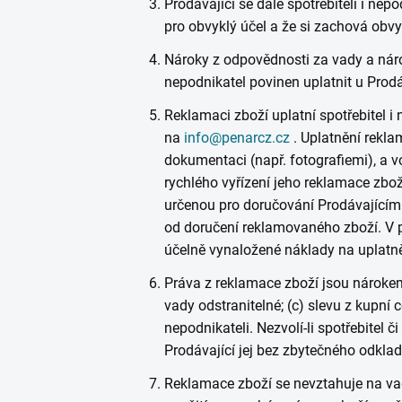
Prodávající se dále spotřebiteli i nep
pro obvyklý účel a že si zachová obvyk
Nároky z odpovědnosti za vady a nárok
nepodnikatel povinen uplatnit u Prodá
Reklamaci zboží uplatní spotřebitel 
na
info@penarcz.cz
. Uplatnění rekla
dokumentaci (např. fotografiemi), a v
rychlého vyřízení jeho reklamace zbo
určenou pro doručování Prodávajícímu.
od doručení reklamovaného zboží. V p
účelně vynaložené náklady na uplatně
Práva z reklamace zboží jsou nárokem n
vady odstranitelné; (c) slevu z kupní 
nepodnikateli. Nezvolí-li spotřebitel 
Prodávající jej bez zbytečného odklad
Reklamace zboží se nevztahuje na v