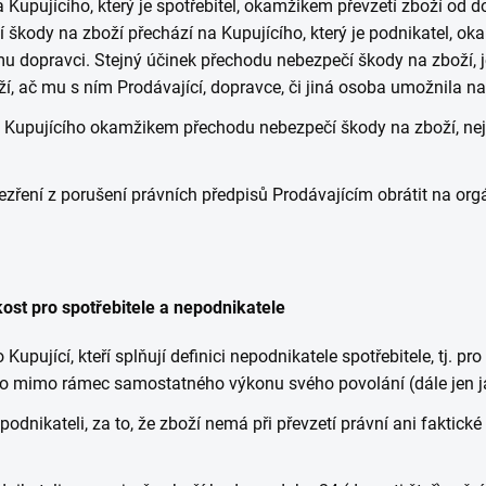
Kupujícího, který je spotřebitel, okamžikem převzetí zboží od 
í škody na zboží přechází na Kupujícího, který je podnikatel, o
u dopravci. Stejný účinek přechodu nebezpečí škody na zboží, je
í, ač mu s ním Prodávající, dopravce, či jiná osoba umožnila na
na Kupujícího okamžikem přechodu nebezpečí škody na zboží, n
ezření z porušení právních předpisů Prodávajícím obrátit na org
ost pro spotřebitele a nepodnikatele
Kupující, kteří splňují definici nepodnikatele spotřebitele, tj. p
bo mimo rámec samostatného výkonu svého povolání (dále jen j
odnikateli, za to, že zboží nemá při převzetí právní ani faktické 