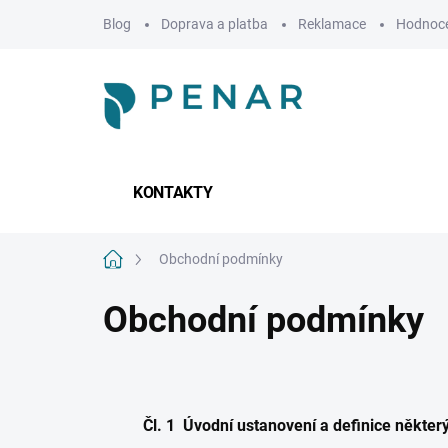
Přejít
Blog
Doprava a platba
Reklamace
Hodnoce
na
obsah
KONTAKTY
Domů
Obchodní podmínky
Obchodní podmínky
Čl. 1 Úvodní ustanovení a definice někte