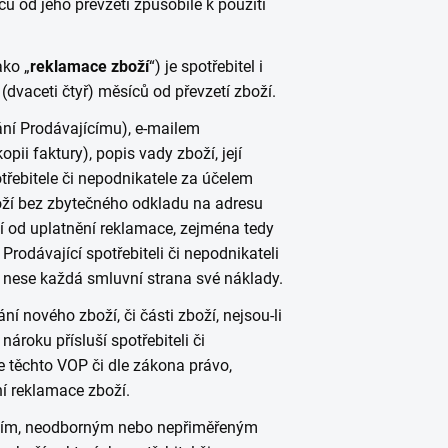
ců od jeho převzetí způsobilé k použití
ako „
reklamace zboží
“) je spotřebitel i
(dvaceti čtyř) měsíců od převzetí zboží.
ání Prodávajícímu), e-mailem
ii faktury), popis vady zboží, její
třebitele či nepodnikatele za účelem
oží bez zbytečného odkladu na adresu
ní od uplatnění reklamace, zejména tedy
odávající spotřebiteli či nepodnikateli
 nese každá smluvní strana své náklady.
í nového zboží, či části zboží, nejsou-li
ároku přísluší spotřebiteli či
le těchto VOP či dle zákona právo,
ní reklamace zboží.
ením, neodborným nebo nepřiměřeným