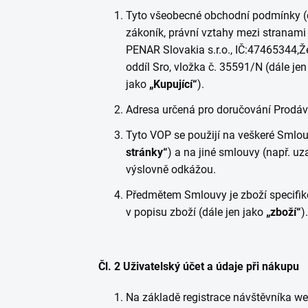
Tyto všeobecné obchodní podmínky (d
zákoník, právní vztahy mezi stranami 
PENAR Slovakia s.r.o., IČ:
47465344,
Ž
oddíl Sro, vložka č. 35591/N (dále jen
jako
„Kupující“
).
Adresa určená pro doručování Prodáva
Tyto VOP se použijí na veškeré Smlo
stránky“
) a na jiné smlouvy (např. 
výslovně odkážou.
Předmětem Smlouvy je zboží specifiko
v popisu zboží (dále jen jako
„zboží“
).
Čl. 2 Uživatelský účet a údaje při nákupu
Na základě registrace návštěvníka we