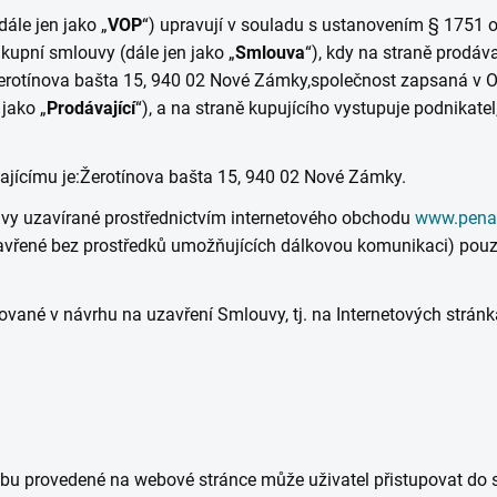
ále jen jako „
VOP
“) upravují v souladu s ustanovením § 1751 
kupní smlouvy (dále jen jako „
Smlouva
“), kdy na straně prodáv
erotínova bašta 15, 940 02 Nové Zámky,
společnost zapsaná v 
 jako „
Prodávající
“), a na straně kupujícího vystupuje podnikatel
jícímu je:
Žerotínova bašta 15, 940 02 Nové Zámky.
uvy uzavírané prostřednictvím internetového obchodu
www.pena
uzavřené bez prostředků umožňujících dálkovou komunikaci) pouz
vané v návrhu na uzavření Smlouvy, tj. na Internetových stránk
bu provedené na webové stránce může uživatel přistupovat do 