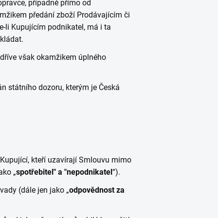
dopravce, případně přímo od
kamžikem předání zboží Prodávajícím či
-li Kupujícím podnikatel, má i ta
kládat.
ejdříve však okamžikem úplného
án státního dozoru, kterým je Česká
ro Kupující, kteří uzavírají Smlouvu mimo
ako „
spotřebitel" a "nepodnikatel
“).
vady (dále jen jako „
odpovědnost za