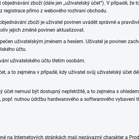
 objednávání zboží (dále jen „uživatelský účet“). V případě, že
ez registrace přímo z webového rozhraní obchodu.
i objednávání zboží je uživatel povinen uvádět správně a pravdi
koliv jejich změně povinen aktualizovat.
zpečen uživatelským jménem a heslem. Uživatel je povinen zach
elského účtu.
vání uživatelského účtu třetím osobám.
et, a to zejména v případě, kdy uživatel svůj uživatelský účet dé
ský účet nemusí být dostupný nepřetržitě, a to zejména s ohled
, popř. nutnou údržbu hardwarového a softwarového vybavení tř
né na Internetových stránkách mají nezávazný charakter a Prod