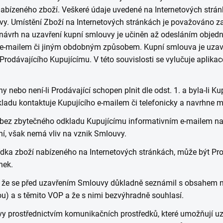
abízeného zboží. Veškeré údaje uvedené na Internetových strán
vy. Umístění Zboží na Internetových stránkách je považováno z
ávrh na uzavření kupní smlouvy je učiněn až odesláním objedná
cky, e-mailem či jiným obdobným způsobem. Kupní smlouva je uz
Prodávajícího Kupujícímu. V této souvislosti se vylučuje aplik
y nebo není-li Prodávající schopen plnit dle odst. 1. a byla-li
kladu kontaktuje Kupujícího e-mailem či telefonicky a navrhne 
dí bez zbytečného odkladu Kupujícímu informativním e-mailem n
ní, však nemá vliv na vznik Smlouvy.
dka zboží nabízeného na Internetových stránkách, může být Pro
nek.
, že se před uzavřením Smlouvy důkladně seznámil s obsahem n
ou) a s těmito VOP a že s nimi bezvýhradně souhlasí.
vy prostřednictvím komunikačních prostředků, které umožňují u