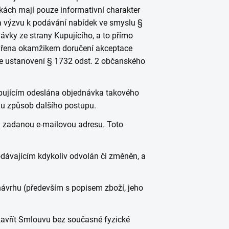
kách mají pouze informativní charakter
a výzvu k podávání nabídek ve smyslu §
vky ze strany Kupujícího, a to přímo
avřena okamžikem doručení akceptace
ace ustanovení § 1732 odst. 2 občanského
 Kupujícím odeslána objednávka takového
mu způsob dalšího postupu.
a zadanou e-mailovou adresu. Toto
dávajícím kdykoliv odvolán či změněn, a
ávrhu (především s popisem zboží, jeho
zavřít Smlouvu bez současné fyzické