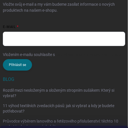
Vložte svůj e-mail a my vám budeme zasílat informace o nových
produktech na našem e-shopu.
E-MAIL
Vložením e-mailu souhlasíte s
podmínkami ochrany osobních údajů
Přihlásit se
BLOG
Rozdíl mezi nesloženým a složeným stropním sušákem: Který si
vybrat?
11 výhod textilních zvedacích pásů: jak si vybrat a kdy je budete
potřebovat?
Průvodce výběrem lanového a řetězového příslušenství: těchto 10
vychytávek vám nesmí chybět