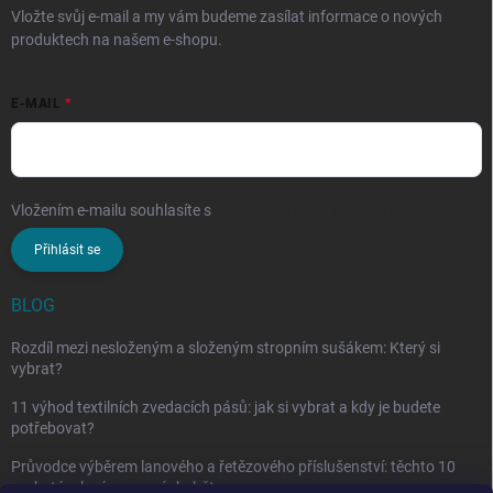
Vložte svůj e-mail a my vám budeme zasílat informace o nových
produktech na našem e-shopu.
E-MAIL
Vložením e-mailu souhlasíte s
podmínkami ochrany osobních údajů
Přihlásit se
BLOG
Rozdíl mezi nesloženým a složeným stropním sušákem: Který si
vybrat?
11 výhod textilních zvedacích pásů: jak si vybrat a kdy je budete
potřebovat?
Průvodce výběrem lanového a řetězového příslušenství: těchto 10
vychytávek vám nesmí chybět