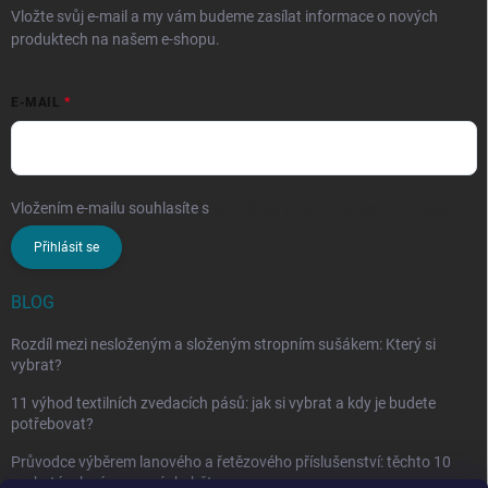
Vložte svůj e-mail a my vám budeme zasílat informace o nových
produktech na našem e-shopu.
E-MAIL
Vložením e-mailu souhlasíte s
podmínkami ochrany osobních údajů
Přihlásit se
BLOG
Rozdíl mezi nesloženým a složeným stropním sušákem: Který si
vybrat?
11 výhod textilních zvedacích pásů: jak si vybrat a kdy je budete
potřebovat?
Průvodce výběrem lanového a řetězového příslušenství: těchto 10
vychytávek vám nesmí chybět