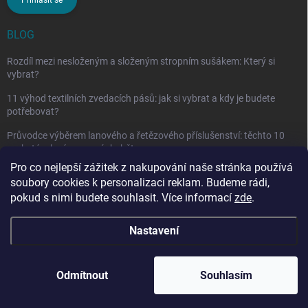
BLOG
Rozdíl mezi nesloženým a složeným stropním sušákem: Který si
vybrat?
11 výhod textilních zvedacích pásů: jak si vybrat a kdy je budete
potřebovat?
Průvodce výběrem lanového a řetězového příslušenství: těchto 10
vychytávek vám nesmí chybět
Pro co nejlepší zážitek z nakupování naše stránka používá
soubory cookies k personalizaci reklam. Budeme rádi,
pokud s nimi budete souhlasit. Více informací
zde
.
Nastavení
Copyright 2026
penarcz.cz
. Všechna práva vyhrazena.
Upravit nastavení
cookies
Odmítnout
Souhlasím
Vytvořil Shoptet