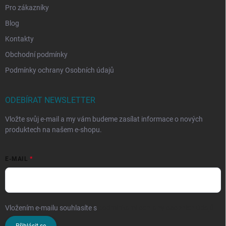
Pro zákazníky
Blog
Kontakty
Obchodní podmínky
Podmínky ochrany Osobních údajů
ODEBÍRAT NEWSLETTER
Vložte svůj e-mail a my vám budeme zasílat informace o nových
produktech na našem e-shopu.
E-MAIL
Vložením e-mailu souhlasíte s
podmínkami ochrany osobních údajů
Přihlásit se