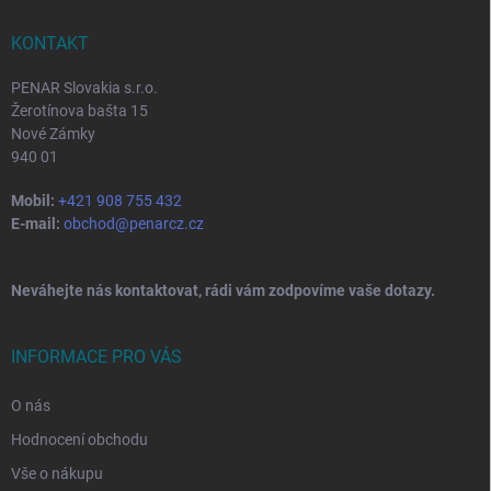
t
í
KONTAKT
PENAR Slovakia s.r.o.
Žerotínova bašta 15
Nové Zámky
940 01
Mobil:
+421 908 755 432
E-mail:
obchod@penarcz.cz
Neváhejte nás kontaktovat, rádi vám zodpovíme vaše dotazy.
INFORMACE PRO VÁS
O nás
Hodnocení obchodu
Vše o nákupu