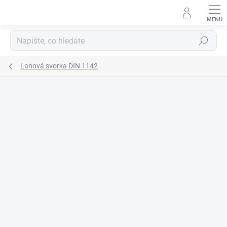
Přejít
na
obsah
Hledat
Lanová svorka DIN 1142