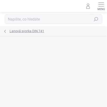
Přejít
na
obsah
Hledat
Lanová svorka DIN 741