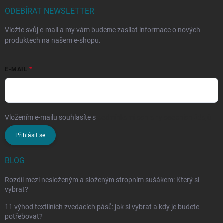
ODEBÍRAT NEWSLETTER
Vložte svůj e-mail a my vám budeme zasílat informace o nových
produktech na našem e-shopu.
E-MAIL
Vložením e-mailu souhlasíte s
podmínkami ochrany osobních údajů
Přihlásit se
BLOG
Rozdíl mezi nesloženým a složeným stropním sušákem: Který si
vybrat?
11 výhod textilních zvedacích pásů: jak si vybrat a kdy je budete
potřebovat?