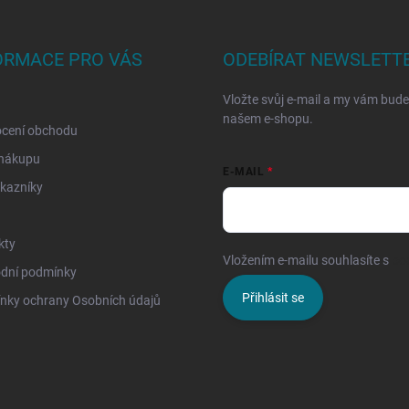
ORMACE PRO VÁS
ODEBÍRAT NEWSLETT
Vložte svůj e-mail a my vám bud
našem e-shopu.
cení obchodu
 nákupu
E-MAIL
kazníky
kty
Vložením e-mailu souhlasíte s
po
dní podmínky
Přihlásit se
nky ochrany Osobních údajů