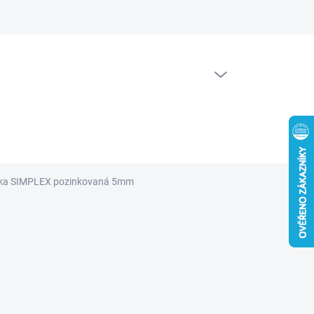
PRÁZDNÝ KOŠÍK
NÁKUPNÍ
KOŠÍK
rka SIMPLEX pozinkovaná 5mm