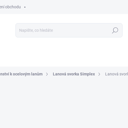
ní obchodu
Hledat
enství k ocelovým lanům
Lanová svorka Simplex
Lanová svo