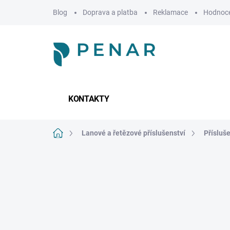
Přejít
Blog
Doprava a platba
Reklamace
Hodnoce
na
obsah
KONTAKTY
Domů
Lanové a řetězové příslušenství
Přísluš