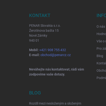
á
p
a
KONTAKT
INF
t
í
PENAR Slovakia s.r.o.
O nás
Žerotínova bašta 15
Hodno
Nové Zámky
940 01
Vše o
Pro zá
Mobil:
+421 908 755 432
E-mail:
obchod@penarcz.cz
Blog
Konta
Neváhejte nás kontaktovat, rádi vám
Obcho
zodpovíme vaše dotazy.
Podmí
BLOG
Rozdíl mezi nesloženým a složeným