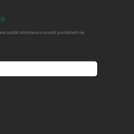
ER
eme zasílat informace o nových produktech na
dmínkami ochrany osobních údajů