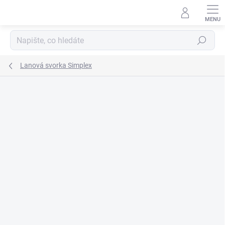
Přejít
na
obsah
Hledat
Lanová svorka Simplex