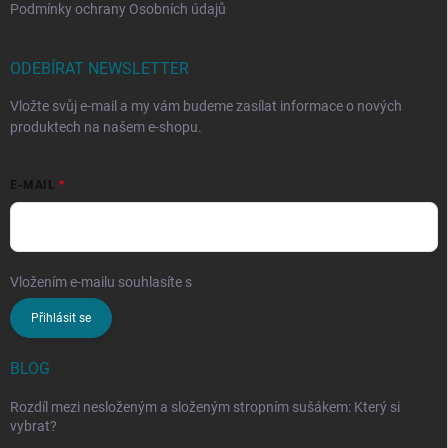
Podmínky ochrany Osobních údajů
ODEBÍRAT NEWSLETTER
Vložte svůj e-mail a my vám budeme zasílat informace o nových
produktech na našem e-shopu.
E-MAIL
Vložením e-mailu souhlasíte s
podmínkami ochrany osobních údajů
Přihlásit se
BLOG
Rozdíl mezi nesloženým a složeným stropním sušákem: Který si
vybrat?