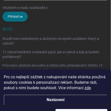
Vložením e-mailu souhlasíte s
podmínkami ochrany osobních údajů
Přihlásit se
BLOG
Rozdíl mezi nesloženým a složeným stropním sušákem: Který si
vybrat?
11 výhod textilních zvedacích pásů: jak si vybrat a kdy je budete
potřebovat?
Průvodce výběrem lanového a řetězového příslušenství: těchto 10
vychytávek vám nesmí chybět
Pro co nejlepší zážitek z nakupování naše stránka používá
soubory cookies k personalizaci reklam. Budeme rádi,
pokud s nimi budete souhlasit. Více informací
zde
.
Nastavení
Copyright 2026
penarcz.cz
. Všechna práva vyhrazena.
Upravit nastavení