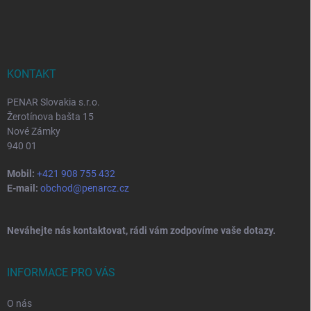
á
p
a
t
í
KONTAKT
PENAR Slovakia s.r.o.
Žerotínova bašta 15
Nové Zámky
940 01
Mobil:
+421 908 755 432
E-mail:
obchod@penarcz.cz
Neváhejte nás kontaktovat, rádi vám zodpovíme vaše dotazy.
INFORMACE PRO VÁS
O nás