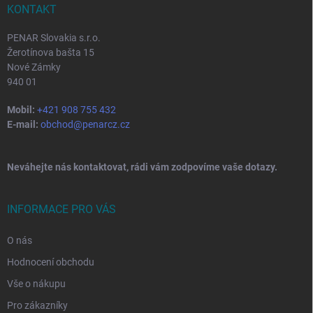
í
KONTAKT
PENAR Slovakia s.r.o.
Žerotínova bašta 15
Nové Zámky
940 01
Mobil:
+421 908 755 432
E-mail:
obchod@penarcz.cz
Neváhejte nás kontaktovat, rádi vám zodpovíme vaše dotazy.
INFORMACE PRO VÁS
O nás
Hodnocení obchodu
Vše o nákupu
Pro zákazníky