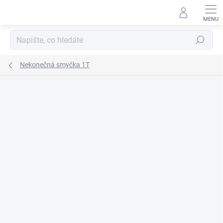
Přejít
na
obsah
Hledat
Nekonečná smyčka 1T