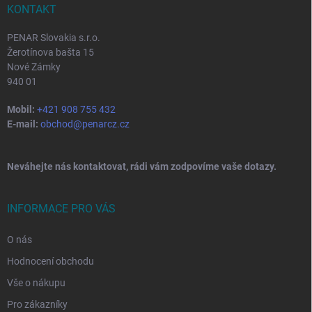
í
KONTAKT
PENAR Slovakia s.r.o.
Žerotínova bašta 15
Nové Zámky
940 01
Mobil:
+421 908 755 432
E-mail:
obchod@penarcz.cz
Neváhejte nás kontaktovat, rádi vám zodpovíme vaše dotazy.
INFORMACE PRO VÁS
O nás
Hodnocení obchodu
Vše o nákupu
Pro zákazníky