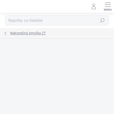
Přejít
na
obsah
Hledat
Nekonečná smyčka 2T