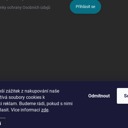
Přihlásit se
nky ochrany Osobních údajů
pší zážitek z nakupování naše
Odmítnout
S
žívá soubory cookies k
ci reklam. Budeme rádi, pokud s nimi
asit. Více informací
zde
.
í
Upravit nastavení cookies