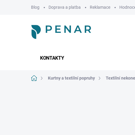
Přejít
Blog
Doprava a platba
Reklamace
Hodnoce
na
obsah
KONTAKTY
Domů
Kurtny a textilní popruhy
Textilní nekon