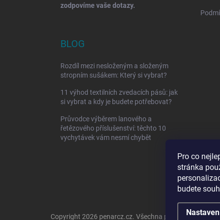
zodpovíme vaše dotazy.
Podmí
BLOG
Rozdíl mezi nesloženým a složeným
stropním sušákem: Který si vybrat?
11 výhod textilních zvedacích pásů: jak
si vybrat a kdy je budete potřebovat?
Průvodce výběrem lanového a
řetězového příslušenství: těchto 10
vychytávek vám nesmí chybět
Pro co nejle
stránka pou
personaliza
budete souhl
Nastaven
Copyright 2026
penarcz.cz
. Všechna práva vyhrazena.