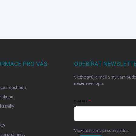
ORMACE PRO VÁS
ODEBÍRAT NEWSLETT
Vložte svůj e-mail a my vám bud
našem e-shopu.
cení obchodu
 nákupu
E-MAIL
kazníky
kty
Vložením e-mailu souhlasíte s
po
dní podmínky