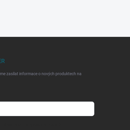
ER
eme zasílat informace o nových produktech na
dmínkami ochrany osobních údajů