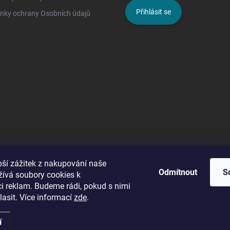
Přihlásit se
nky ochrany Osobních údajů
pší zážitek z nakupování naše
Odmítnout
S
žívá soubory cookies k
ci reklam. Budeme rádi, pokud s nimi
asit. Více informací
zde
.
í
Upravit nastavení cookies