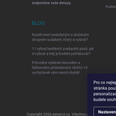
zodpovíme vaše dotazy.
Podmí
BLOG
Rozdíl mezi nesloženým a složeným
stropním sušákem: Který si vybrat?
11 výhod textilních zvedacích pásů: jak
si vybrat a kdy je budete potřebovat?
Průvodce výběrem lanového a
řetězového příslušenství: těchto 10
vychytávek vám nesmí chybět
Pro co nejle
stránka pou
personaliza
budete souhl
Nastaven
Copyright 2026
penarcz.cz
. Všechna práva vyhrazena.