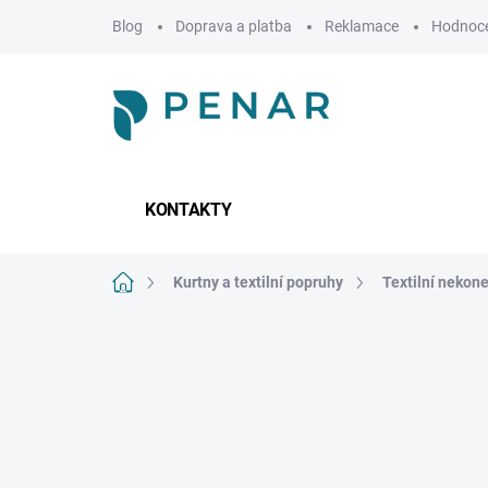
Přejít
Blog
Doprava a platba
Reklamace
Hodnoce
na
obsah
KONTAKTY
Domů
Kurtny a textilní popruhy
Textilní nekon