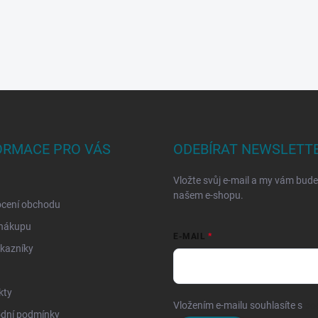
ORMACE PRO VÁS
ODEBÍRAT NEWSLETT
Vložte svůj e-mail a my vám bud
našem e-shopu.
cení obchodu
 nákupu
E-MAIL
kazníky
kty
Vložením e-mailu souhlasíte s
po
dní podmínky