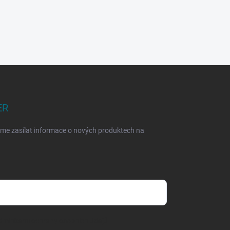
ER
eme zasílat informace o nových produktech na
dmínkami ochrany osobních údajů