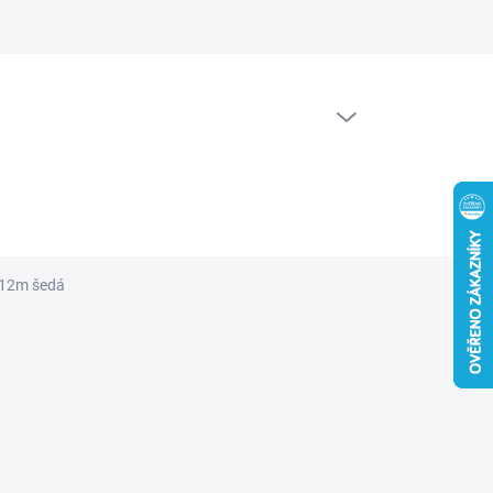
PRÁZDNÝ KOŠÍK
NÁKUPNÍ
KOŠÍK
/12m šedá