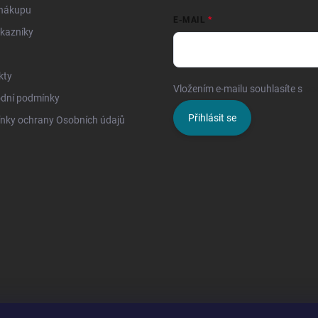
 nákupu
E-MAIL
kazníky
kty
Vložením e-mailu souhlasíte s
po
dní podmínky
Přihlásit se
nky ochrany Osobních údajů