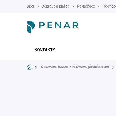
Přejít
Blog
Doprava a platba
Reklamace
Hodnoce
na
obsah
KONTAKTY
Domů
Nerezové lanové a řetězové příslušenství