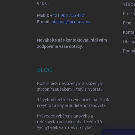
940 01
Vše o
Pro zá
Mobil:
+421 908 755 432
E-mail:
obchod@penarcz.cz
Blog
Konta
Neváhejte nás kontaktovat, rádi vám
Obcho
zodpovíme vaše dotazy.
Podmí
BLOG
Rozdíl mezi nesloženým a složeným
stropním sušákem: Který si vybrat?
11 výhod textilních zvedacích pásů: jak
si vybrat a kdy je budete potřebovat?
Průvodce výběrem lanového a
řetězového příslušenství: těchto 10
vychytávek vám nesmí chybět