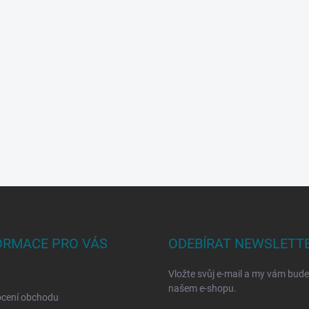
ORMACE PRO VÁS
ODEBÍRAT NEWSLETT
Vložte svůj e-mail a my vám bud
našem e-shopu.
cení obchodu