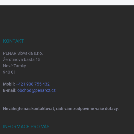
Z
á
p
a
t
í
KONTAKT
PENAR Slovakia s.r.o.
Žerotínova bašta 15
Nové Zámky
940 01
Mobil:
+421 908 755 432
E-mail:
obchod@penarcz.cz
Neváhejte nás kontaktovat, rádi vám zodpovíme vaše dotazy.
INFORMACE PRO VÁS