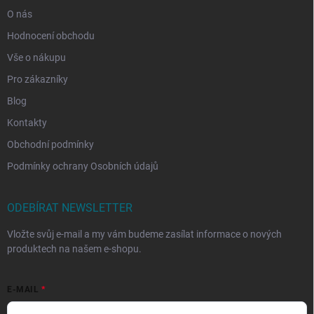
O nás
Hodnocení obchodu
Vše o nákupu
Pro zákazníky
Blog
Kontakty
Obchodní podmínky
Podmínky ochrany Osobních údajů
ODEBÍRAT NEWSLETTER
Vložte svůj e-mail a my vám budeme zasílat informace o nových
produktech na našem e-shopu.
E-MAIL