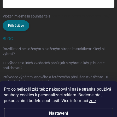
Vložením e-mailu souhlasíte s
podmínkami ochrany osobních údajů
Přihlásit se
BLOG
Rozdíl mezi nesloženým a složeným stropním sušákem: Který si
vybrat?
11 výhod textilních zvedacích pásů: jak si vybrat a kdy je budete
potřebovat?
Průvodce výběrem lanového a řetězového příslušenství: těchto 10
vychytávek vám nesmí chybět
Pro co nejlepší zážitek z nakupování naše stránka používá
soubory cookies k personalizaci reklam. Budeme rádi,
pokud s nimi budete souhlasit. Více informací
zde
.
Nastavení