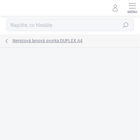
Přejít
na
obsah
Hledat
Nerezová lanová svorka DUPLEX A4