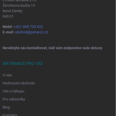
PENAR Slovakia s.r.o.
Žerotínova bašta 15
Nové Zámky
940 01
Mobil:
+421 908 755 432
E-mail:
obchod@penarcz.cz
Neváhejte nás kontaktovat, rádi vám zodpovíme vaše dotazy.
INFORMACE PRO VÁS
O nás
Hodnocení obchodu
Vše o nákupu
Pro zákazníky
Blog
Kontakty