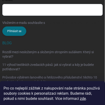
E-MAIL
Vložením e-mailu souhlasíte s
podmínkami ochrany osobních údajů
Přihlásit se
BLOG
Rozdíl mezi nesloženým a složeným stropním sušákem: Který si
vybrat?
11 výhod textilních zvedacích pásů: jak si vybrat a kdy je budete
potřebovat?
Průvodce výběrem lanového a řetězového příslušenství: těchto 10
vychytávek vám nesmí chybět
Pro co nejlepší zážitek z nakupování naše stránka používá
soubory cookies k personalizaci reklam. Budeme rádi,
pokud s nimi budete souhlasit. Více informací
zde
.