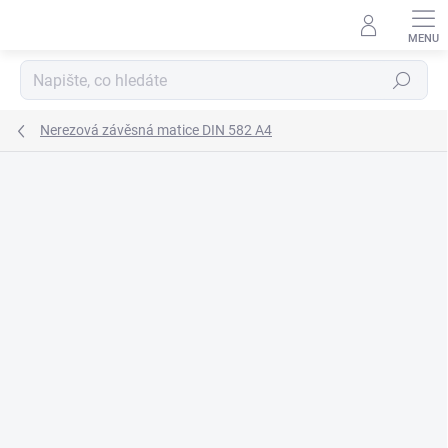
Přejít
na
obsah
Hledat
Nerezová závěsná matice DIN 582 A4