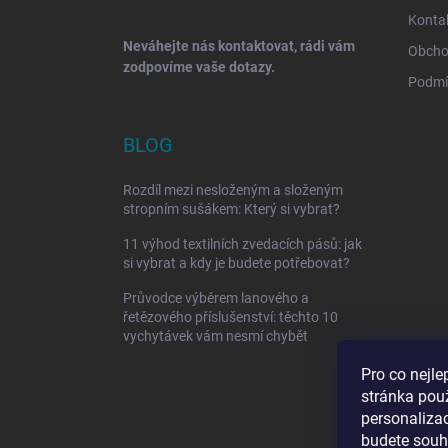
Konta
Neváhejte nás kontaktovat, rádi vám
Obcho
zodpovíme vaše dotazy.
Podmí
BLOG
Rozdíl mezi nesloženým a složeným
stropním sušákem: Který si vybrat?
11 výhod textilních zvedacích pásů: jak
si vybrat a kdy je budete potřebovat?
Průvodce výběrem lanového a
řetězového příslušenství: těchto 10
vychytávek vám nesmí chybět
Pro co nejle
stránka pou
personaliza
budete souhl