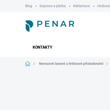
Přejít
Blog
Doprava a platba
Reklamace
Hodnoce
na
obsah
KONTAKTY
Domů
Nerezové lanové a řetězové příslušenství