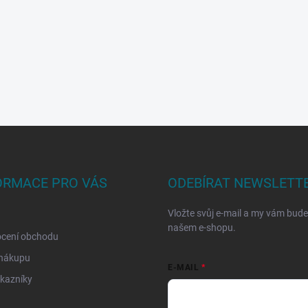
ORMACE PRO VÁS
ODEBÍRAT NEWSLETT
Vložte svůj e-mail a my vám bud
našem e-shopu.
cení obchodu
 nákupu
E-MAIL
kazníky