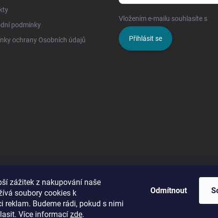
kty
Vložením e-mailu souhlasíte s
po
dní podmínky
Přihlásit se
nky ochrany Osobních údajů
pší zážitek z nakupování naše
Odmítnout
S
žívá soubory cookies k
ci reklam. Budeme rádi, pokud s nimi
asit. Více informací
zde
.