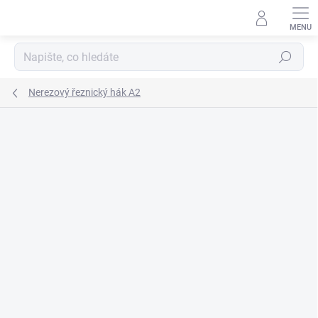
Přejít
na
obsah
Hledat
Nerezový řeznický hák A2