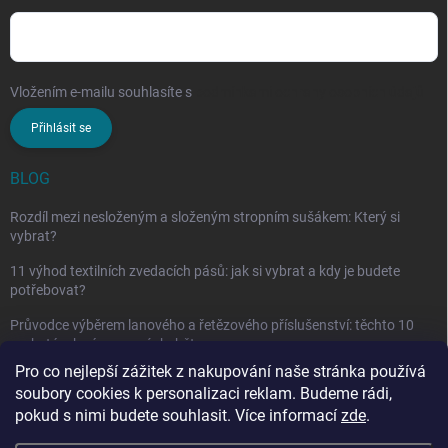
Vložením e-mailu souhlasíte s
podmínkami ochrany osobních údajů
Přihlásit se
BLOG
Rozdíl mezi nesloženým a složeným stropním sušákem: Který si
vybrat?
11 výhod textilních zvedacích pásů: jak si vybrat a kdy je budete
potřebovat?
Průvodce výběrem lanového a řetězového příslušenství: těchto 10
vychytávek vám nesmí chybět
Pro co nejlepší zážitek z nakupování naše stránka používá
soubory cookies k personalizaci reklam. Budeme rádi,
pokud s nimi budete souhlasit. Více informací
zde
.