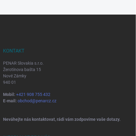
Z
á
p
a
t
í
KONTAKT
PENAR Slovakia s.r.o.
Žerotínova bašta 15
Nové Zámky
940 01
Mobil:
+421 908 755 432
E-mail:
obchod@penarcz.cz
Neváhejte nás kontaktovat, rádi vám zodpovíme vaše dotazy.