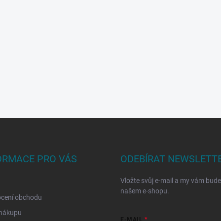
ORMACE PRO VÁS
ODEBÍRAT NEWSLETT
Vložte svůj e-mail a my vám bud
našem e-shopu.
cení obchodu
 nákupu
E-MAIL