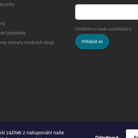
kazníky
kty
Vložením e-mailu souhlasíte s
po
dní podmínky
Přihlásit se
nky ochrany Osobních údajů
pší zážitek z nakupování naše
Odmítnout
S