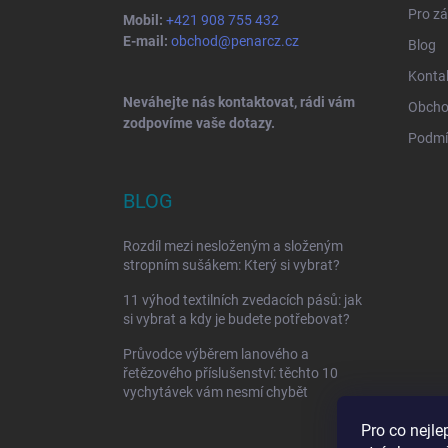
Pro zá
Mobil:
+421 908 755 432
E-mail:
obchod@penarcz.cz
Blog
Konta
Neváhejte nás kontaktovat, rádi vám
Obcho
zodpovíme vaše dotazy.
Podmí
BLOG
Rozdíl mezi nesloženým a složeným
stropním sušákem: Který si vybrat?
11 výhod textilních zvedacích pásů: jak
si vybrat a kdy je budete potřebovat?
Průvodce výběrem lanového a
řetězového příslušenství: těchto 10
vychytávek vám nesmí chybět
Pro co nejle