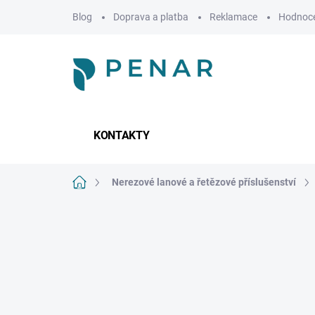
Přejít
Blog
Doprava a platba
Reklamace
Hodnoce
na
obsah
KONTAKTY
Domů
Nerezové lanové a řetězové příslušenství