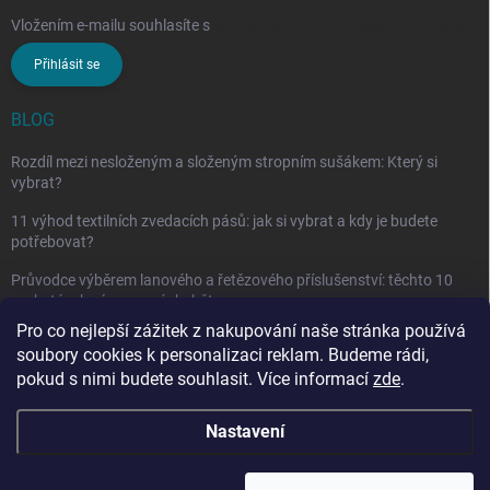
Vložením e-mailu souhlasíte s
podmínkami ochrany osobních údajů
Přihlásit se
BLOG
Rozdíl mezi nesloženým a složeným stropním sušákem: Který si
vybrat?
11 výhod textilních zvedacích pásů: jak si vybrat a kdy je budete
potřebovat?
Průvodce výběrem lanového a řetězového příslušenství: těchto 10
vychytávek vám nesmí chybět
Pro co nejlepší zážitek z nakupování naše stránka používá
soubory cookies k personalizaci reklam. Budeme rádi,
pokud s nimi budete souhlasit. Více informací
zde
.
Nastavení
Copyright 2026
penarcz.cz
. Všechna práva vyhrazena.
Upravit nastavení