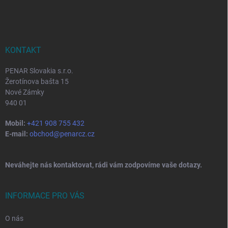
á
p
a
t
í
KONTAKT
PENAR Slovakia s.r.o.
Žerotínova bašta 15
Nové Zámky
940 01
Mobil:
+421 908 755 432
E-mail:
obchod@penarcz.cz
Neváhejte nás kontaktovat, rádi vám zodpovíme vaše dotazy.
INFORMACE PRO VÁS
O nás