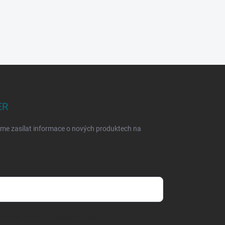
ER
eme zasílat informace o nových produktech na
dmínkami ochrany osobních údajů