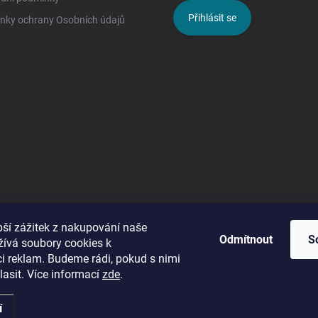
Přihlásit se
nky ochrany Osobních údajů
pší zážitek z nakupování naše
Odmítnout
S
žívá soubory cookies k
ci reklam. Budeme rádi, pokud s nimi
asit. Více informací
zde
.
í
Upravit nastavení cookies