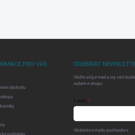
ORMACE PRO VÁS
ODEBÍRAT NEWSLETT
Vložte svůj e-mail a my vám bud
našem e-shopu.
cení obchodu
 nákupu
E-MAIL
kazníky
kty
Vložením e-mailu souhlasíte s
po
dní podmínky