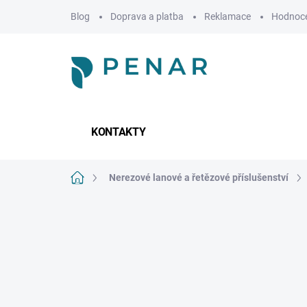
Přejít
Blog
Doprava a platba
Reklamace
Hodnoce
na
obsah
KONTAKTY
Domů
Nerezové lanové a řetězové příslušenství