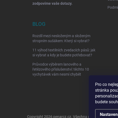
zodpovíme vaše dotazy.
Podmí
BLOG
Rozdíl mezi nesloženým a složeným
stropním sušákem: Který si vybrat?
11 výhod textilních zvedacích pásů: jak
si vybrat a kdy je budete potřebovat?
Průvodce výběrem lanového a
řetězového příslušenství: těchto 10
vychytávek vám nesmí chybět
Pro co nejle
stránka pou
personaliza
budete souhl
Nastaven
Copyright 2026
penarcz.cz
. Všechna práva vyhrazena.