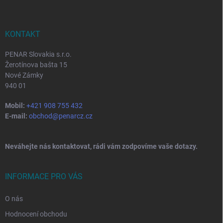
p
a
t
í
KONTAKT
PENAR Slovakia s.r.o.
Žerotínova bašta 15
Nové Zámky
940 01
Mobil:
+421 908 755 432
E-mail:
obchod@penarcz.cz
Neváhejte nás kontaktovat, rádi vám zodpovíme vaše dotazy.
INFORMACE PRO VÁS
O nás
Hodnocení obchodu