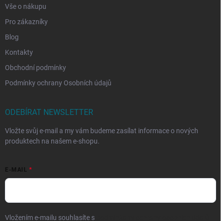
Vše o nákupu
Pro zákazníky
Blog
Kontakty
Obchodní podmínky
Podmínky ochrany Osobních údajů
ODEBÍRAT NEWSLETTER
Vložte svůj e-mail a my vám budeme zasílat informace o nových
produktech na našem e-shopu.
E-MAIL
Vložením e-mailu souhlasíte s
podmínkami ochrany osobních údajů