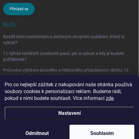
Přihlásit se
BLOG
Rozdíl mezi nesloženým a složeným stropním sušákem: Který si
vybrat?
11 výhod textilních zvedacích pásů: jak si vybrat a kdy je budete
potřebovat?
Průvodce výběrem lanového a řetězového příslušenství: těchto 10
vychytávek vám nesmí chybět
Pro co nejlepší zážitek z nakupování naše stránka používá
soubory cookies k personalizaci reklam. Budeme rádi,
pokud s nimi budete souhlasit. Více informací
zde
.
Nastavení
Copyright 2026
penarcz.cz
. Všechna práva vyhrazena.
Upravit nastavení
cookies
Odmítnout
Souhlasím