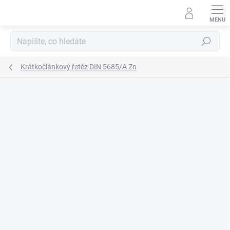
Přejít
na
obsah
Hledat
Krátkočlánkový řetěz DIN 5685/A Zn