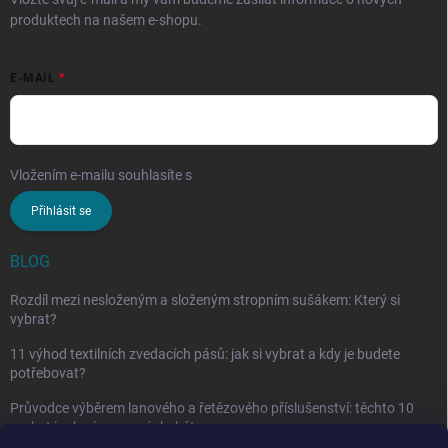
produktech na našem e-shopu.
E-MAIL
Vložením e-mailu souhlasíte s
podmínkami ochrany osobních údajů
Přihlásit se
BLOG
Rozdíl mezi nesloženým a složeným stropním sušákem: Který si
vybrat?
11 výhod textilních zvedacích pásů: jak si vybrat a kdy je budete
potřebovat?
Průvodce výběrem lanového a řetězového příslušenství: těchto 10
vychytávek vám nesmí chybět