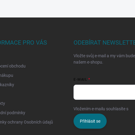
ORMACE PRO VÁS
ODEBÍRAT NEWSLETT
Vložte svůj e-mail a my vám bud
našem e-shopu.
cení obchodu
 nákupu
E-MAIL
kazníky
kty
Vložením e-mailu souhlasíte s
po
dní podmínky
Přihlásit se
nky ochrany Osobních údajů