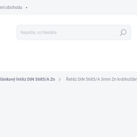
ní obchodu
Hledat
lánkový řetěz DIN 5685/A Zn
Řetěz DIN 5685/A 3mm Zn krátkočlá