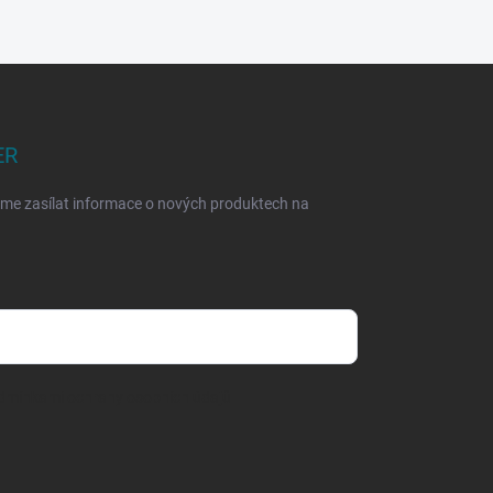
ER
eme zasílat informace o nových produktech na
dmínkami ochrany osobních údajů