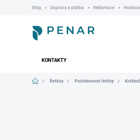
Přejít
Blog
Doprava a platba
Reklamace
Hodnoce
na
obsah
KONTAKTY
Domů
Řetězy
Pozinkované řetězy
Krátkoč