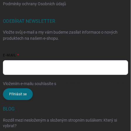
Podmínky ochrany Osobních údajů
ODEBÍRAT NEWSLETTER
Vložte svůj e-mail a my vám budeme zasílat informace o nových
produktech na našem e-shopu.
E-MAIL
Vložením e-mailu souhlasíte s
podmínkami ochrany osobních údajů
Přihlásit se
BLOG
Rozdíl mezi nesloženým a složeným stropním sušákem: Který si
vybrat?