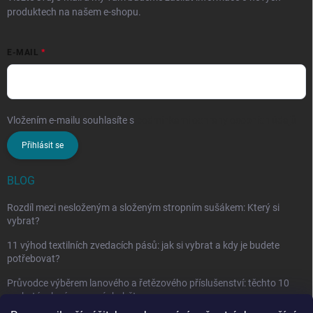
produktech na našem e-shopu.
E-MAIL
Vložením e-mailu souhlasíte s
podmínkami ochrany osobních údajů
Přihlásit se
BLOG
Rozdíl mezi nesloženým a složeným stropním sušákem: Který si
vybrat?
11 výhod textilních zvedacích pásů: jak si vybrat a kdy je budete
potřebovat?
Průvodce výběrem lanového a řetězového příslušenství: těchto 10
vychytávek vám nesmí chybět