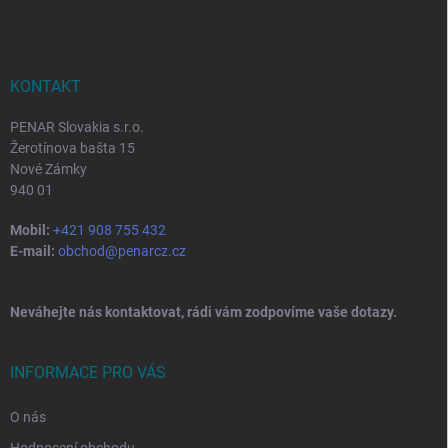
p
a
t
í
KONTAKT
PENAR Slovakia s.r.o.
Žerotínova bašta 15
Nové Zámky
940 01
Mobil:
+421 908 755 432
E-mail:
obchod@penarcz.cz
Neváhejte nás kontaktovat, rádi vám zodpovíme vaše dotazy.
INFORMACE PRO VÁS
O nás