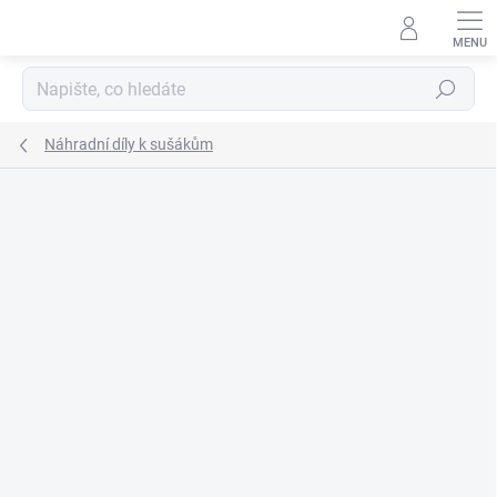
Přejít
na
obsah
Hledat
Náhradní díly k sušákům