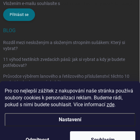
Vložením e-mailu souhlasíte s
podmínkami ochrany osobních údajů
Přihlásit se
BLOG
Rozdíl mezi nesloženým a složeným stropním sušákem: Který si
vybrat?
11 výhod textilních zvedacích pásů: jak si vybrat a kdy je budete
potřebovat?
Průvodce výběrem lanového a řetězového příslušenství: těchto 10
vychytávek vám nesmí chybět
Pro co nejlepší zážitek z nakupování naše stránka používá
soubory cookies k personalizaci reklam. Budeme rádi,
pokud s nimi budete souhlasit. Více informací
zde
.
Nastavení
Copyright 2026
penarcz.cz
. Všechna práva vyhrazena.
Upravit nastavení
cookies
Odmítnout
Souhlasím