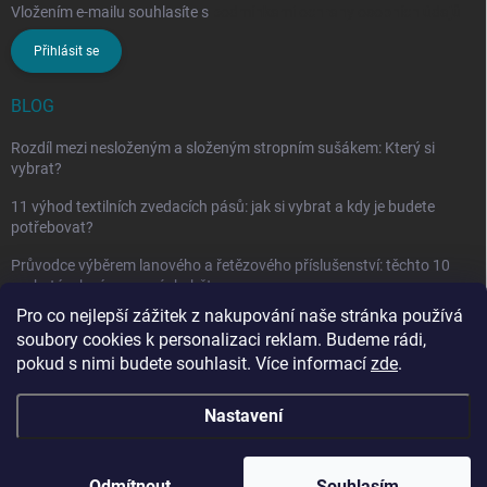
Vložením e-mailu souhlasíte s
podmínkami ochrany osobních údajů
Přihlásit se
BLOG
Rozdíl mezi nesloženým a složeným stropním sušákem: Který si
vybrat?
11 výhod textilních zvedacích pásů: jak si vybrat a kdy je budete
potřebovat?
Průvodce výběrem lanového a řetězového příslušenství: těchto 10
vychytávek vám nesmí chybět
Pro co nejlepší zážitek z nakupování naše stránka používá
soubory cookies k personalizaci reklam. Budeme rádi,
pokud s nimi budete souhlasit. Více informací
zde
.
Nastavení
Copyright 2026
penarcz.cz
. Všechna práva vyhrazena.
Upravit nastavení
cookies
Odmítnout
Souhlasím