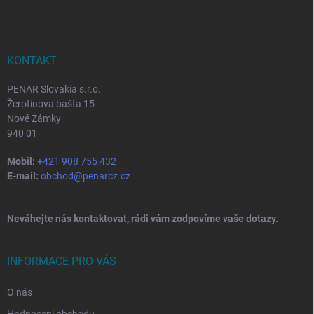
p
a
t
í
KONTAKT
PENAR Slovakia s.r.o.
Žerotínova bašta 15
Nové Zámky
940 01
Mobil:
+421 908 755 432
E-mail:
obchod@penarcz.cz
Neváhejte nás kontaktovat, rádi vám zodpovíme vaše dotazy.
INFORMACE PRO VÁS
O nás