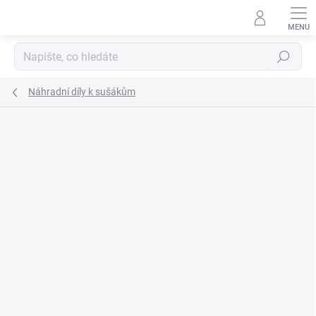
Přejít
na
obsah
Hledat
Náhradní díly k sušákům