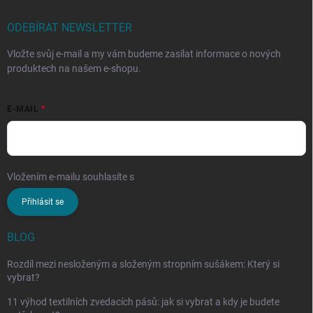
ODEBÍRAT NEWSLETTER
Vložte svůj e-mail a my vám budeme zasílat informace o nových
produktech na našem e-shopu.
E-MAIL
Vložením e-mailu souhlasíte s
podmínkami ochrany osobních údajů
Přihlásit se
BLOG
Rozdíl mezi nesloženým a složeným stropním sušákem: Který si
vybrat?
11 výhod textilních zvedacích pásů: jak si vybrat a kdy je budete