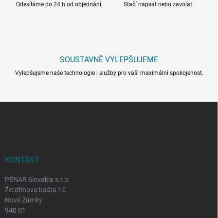
Odesíláme do 24 h od objednání.
Stačí napsat nebo zavolat.
SOUSTAVNĚ VYLEPŠUJEME
Vylepšujeme naše technologie i služby pro vaši maximální spokojenost.
Z
á
p
a
t
í
KONTAKT
PENAR Slovakia s.r.o.
Žerotínova bašta 15
Nové Zámky
940 01