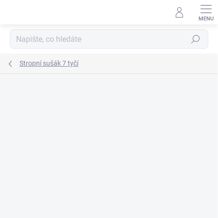
Přejít
na
obsah
Hledat
Stropní sušák 7 tyčí